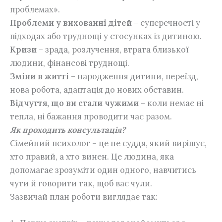
проблемах».
Проблеми у вихованні дітей
– суперечності у
підходах або труднощі у стосунках із дитиною.
Кризи
– зрада, розлучення, втрата близької
людини, фінансові труднощі.
Зміни в житті
– народження дитини, переїзд,
нова робота, адаптація до нових обставин.
Відчуття, що ви стали чужими
– коли немає ні
тепла, ні бажання проводити час разом.
Як проходить консультація?
Сімейний психолог – це не суддя, який вирішує,
хто правий, а хто винен. Це людина, яка
допомагає зрозуміти один одного, навчитись
чути й говорити так, щоб вас чули.
Зазвичай план роботи виглядає так: